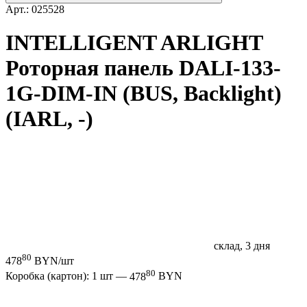
Арт.: 025528
INTELLIGENT ARLIGHT
Роторная панель DALI-133-
1G-DIM-IN (BUS, Backlight)
(IARL, -)
склад, 3 дня
80
478
BYN/шт
80
Коробка (картон): 1 шт —
478
BYN