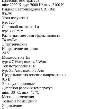
Цветовая температура
min: 2900 K; typ: 3000 K; max: 3100 K
Индекс цветопередачи CRI (Ra)
95..98
Угол излучения
typ: 120 °
Световой поток на 1м
typ: 350 lm/m
Расчетная световая эффективность
74 лм/Вт
Электрические
Напряжение питания
24 V
Мощность на 1м
typ: 4.7 W/m; max: 4.8 W/m
Ток потребления 1м
typ: 0.2 A/m; max: 0.2 A/m
Предельное отклонение напряжения ±
0.5 В
Эксплуатационные
Диапазон рабочих температур
min: -30 °C; max: 45 °C
Место применения
Только в помещении
Управление