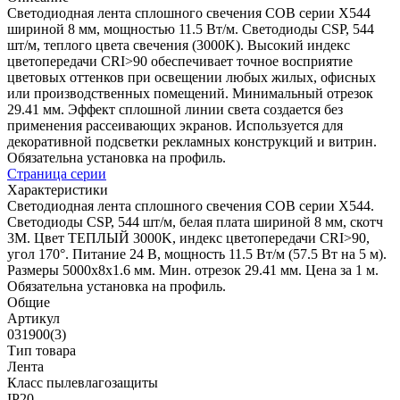
Светодиодная лента сплошного свечения COB серии X544
шириной 8 мм, мощностью 11.5 Вт/м. Светодиоды CSP, 544
шт/м, теплого цвета свечения (3000K). Высокий индекс
цветопередачи CRI>90 обеспечивает точное восприятие
цветовых оттенков при освещении любых жилых, офисных
или производственных помещений. Минимальный отрезок
29.41 мм. Эффект сплошной линии света создается без
применения рассеивающих экранов. Используется для
декоративной подсветки рекламных конструкций и витрин.
Обязательна установка на профиль.
Страница серии
Характеристики
Светодиодная лента сплошного свечения COB серии X544.
Светодиоды CSP, 544 шт/м, белая плата шириной 8 мм, скотч
3M. Цвет ТЕПЛЫЙ 3000K, индекс цветопередачи CRI>90,
угол 170°. Питание 24 В, мощность 11.5 Вт/м (57.5 Вт на 5 м).
Размеры 5000x8x1.6 мм. Мин. отрезок 29.41 мм. Цена за 1 м.
Обязательна установка на профиль.
Общие
Артикул
031900(3)
Тип товара
Лента
Класс пылевлагозащиты
IP20