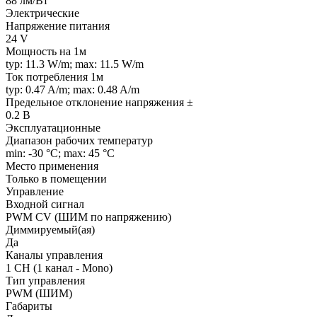
88 лм/Вт
Электрические
Напряжение питания
24 V
Мощность на 1м
typ: 11.3 W/m; max: 11.5 W/m
Ток потребления 1м
typ: 0.47 A/m; max: 0.48 A/m
Предельное отклонение напряжения ±
0.2 В
Эксплуатационные
Диапазон рабочих температур
min: -30 °C; max: 45 °C
Место применения
Только в помещении
Управление
Входной сигнал
PWM СV (ШИМ по напряжению)
Диммируемый(ая)
Да
Каналы управления
1 CH (1 канал - Mono)
Тип управления
PWM (ШИМ)
Габариты