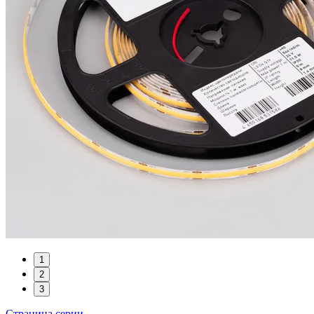
1
2
3
Страница серии