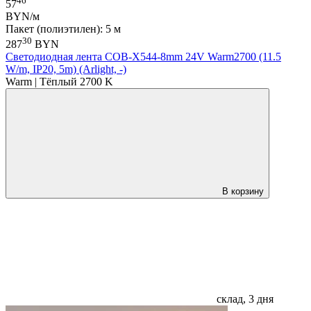
46
57
BYN/м
Пакет (полиэтилен): 5 м
30
287
BYN
Светодиодная лента COB-X544-8mm 24V Warm2700 (11.5
W/m, IP20, 5m) (Arlight, -)
Warm | Тёплый 2700 K
В корзину
склад, 3 дня