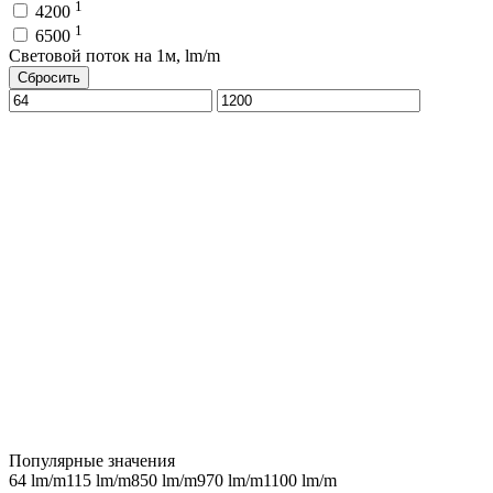
1
4200
1
6500
Световой поток на 1м, lm/m
Сбросить
Популярные значения
64 lm/m
115 lm/m
850 lm/m
970 lm/m
1100 lm/m