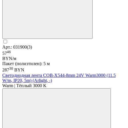
Арт.: 031900(3)
46
57
BYN/м
Пакет (полиэтилен): 5 м
30
287
BYN
Светодиодная лента COB-X544-8mm 24V Warm3000 (11.5
W/m, IP20, 5m) (Arlight, -)
Warm | Тёплый 3000 K