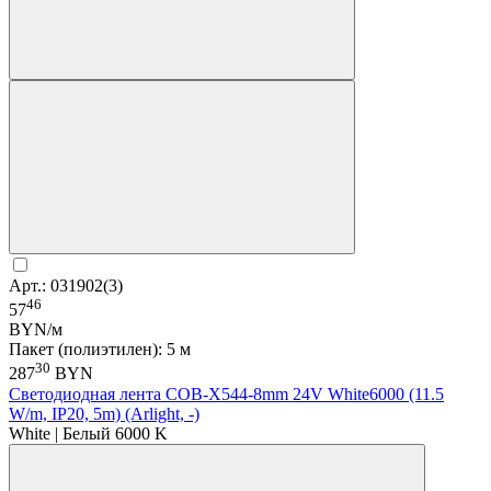
Арт.: 031902(3)
46
57
BYN/м
Пакет (полиэтилен): 5 м
30
287
BYN
Светодиодная лента COB-X544-8mm 24V White6000 (11.5
W/m, IP20, 5m) (Arlight, -)
White | Белый 6000 K