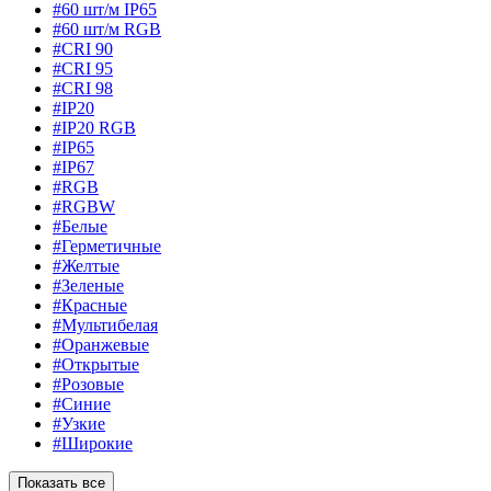
#60 шт/м IP65
#60 шт/м RGB
#CRI 90
#CRI 95
#CRI 98
#IP20
#IP20 RGB
#IP65
#IP67
#RGB
#RGBW
#Белые
#Герметичные
#Желтые
#Зеленые
#Красные
#Мультибелая
#Оранжевые
#Открытые
#Розовые
#Синие
#Узкие
#Широкие
Показать все