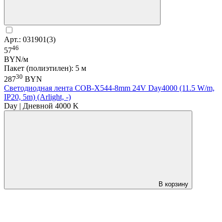
Арт.: 031901(3)
46
57
BYN/м
Пакет (полиэтилен): 5 м
30
287
BYN
Светодиодная лента COB-X544-8mm 24V Day4000 (11.5 W/m,
IP20, 5m) (Arlight, -)
Day | Дневной 4000 K
В корзину