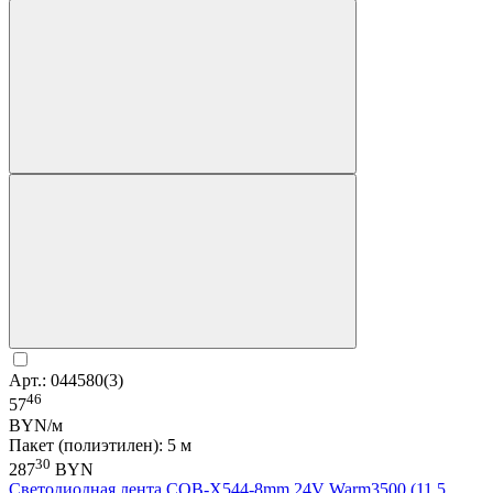
Арт.: 044580(3)
46
57
BYN/м
Пакет (полиэтилен): 5 м
30
287
BYN
Светодиодная лента COB-X544-8mm 24V Warm3500 (11.5