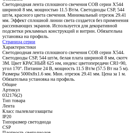
Светодиодная лента сплошного свечения COB серии X544
шириной 8 мм, мощностью 11.5 Вт/м. Светодиоды CSP, 544
шт/м, красного цвета свечения. Минимальный отрезок 29.41
мм. Эффект сплошной линии света создается без применения
рассеивающих экранов. Используется для декоративной
подсветки рекламных конструкций и витрин. Обязательна
установка на профиль.
Страница серии
Характеристики
Светодиодная лента сплошного свечения COB серии X544.
Светодиоды CSP, 544 шт/м, белая плата шириной 8 мм, скотч
3M. Цвет КРАСНЫЙ 625 нм, индекс цветопередачи CRI>90,
угол 170°. Питание 24 В, мощность 11.5 Вт/м (57.5 Вт на 5 м).
Размеры 5000x8x1.6 мм. Мин. отрезок 29.41 мм. Цена за 1 м.
Обязательна установка на профиль.
Общие
Артикул
032176(2)
Тип товара
Лента
Класс пылевлагозащиты
IP20
Типоразмер светодиода
CSP
Плотность светодиодов