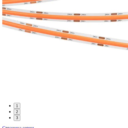
1
2
3
Страница серии