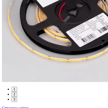
1
2
3
Страница серии