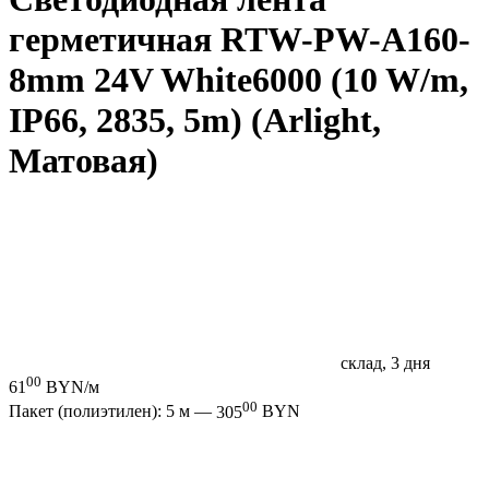
герметичная RTW-PW-A160-
8mm 24V White6000 (10 W/m,
IP66, 2835, 5m) (Arlight,
Матовая)
склад, 3 дня
00
61
BYN/м
00
Пакет (полиэтилен): 5 м —
305
BYN