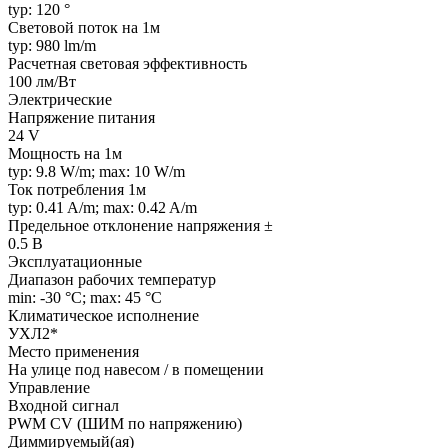
typ: 120 °
Световой поток на 1м
typ: 980 lm/m
Расчетная световая эффективность
100 лм/Вт
Электрические
Напряжение питания
24 V
Мощность на 1м
typ: 9.8 W/m; max: 10 W/m
Ток потребления 1м
typ: 0.41 A/m; max: 0.42 A/m
Предельное отклонение напряжения ±
0.5 В
Эксплуатационные
Диапазон рабочих температур
min: -30 °C; max: 45 °C
Климатическое исполнение
УХЛ2*
Место применения
На улице под навесом / в помещении
Управление
Входной сигнал
PWM СV (ШИМ по напряжению)
Диммируемый(ая)