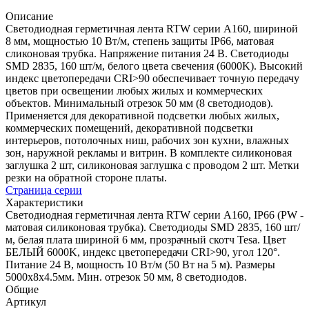
Описание
Светодиодная герметичная лента RTW серии A160, шириной
8 мм, мощностью 10 Вт/м, степень защиты IP66, матовая
сликоновая трубка. Напряжение питания 24 В. Светодиоды
SMD 2835, 160 шт/м, белого цвета свечения (6000K). Высокий
индекс цветопередачи CRI>90 обеспечивает точную передачу
цветов при освещении любых жилых и коммерческих
объектов. Минимальный отрезок 50 мм (8 светодиодов).
Применяется для декоративной подсветки любых жилых,
коммерческих помещений, декоративной подсветки
интерьеров, потолочных ниш, рабочих зон кухни, влажных
зон, наружной рекламы и витрин. В комплекте силиконовая
заглушка 2 шт, силиконовая заглушка с проводом 2 шт. Метки
резки на обратной стороне платы.
Страница серии
Характеристики
Светодиодная герметичная лента RTW серии A160, IP66 (PW -
матовая силиконовая трубка). Светодиоды SMD 2835, 160 шт/
м, белая плата шириной 6 мм, прозрачный скотч Tesa. Цвет
БЕЛЫЙ 6000K, индекс цветопередачи CRI>90, угол 120°.
Питание 24 В, мощность 10 Вт/м (50 Вт на 5 м). Размеры
5000x8x4.5мм. Мин. отрезок 50 мм, 8 светодиодов.
Общие
Артикул