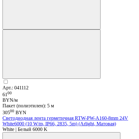
Арт.: 041112
00
61
BYN/м
Пакет (полиэтилен): 5 м
00
305
BYN
Светодиодная лента герметичная RTW-PW-A160-8mm 24V
White6000 (10 W/m, IP66, 2835, 5m) (Arlight, Матовая)
White | Белый 6000 K