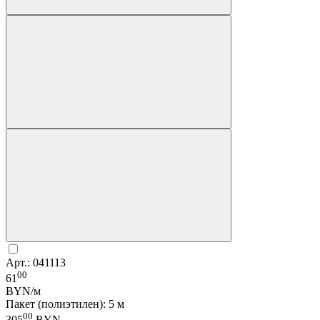
Арт.: 041113
00
61
BYN/м
Пакет (полиэтилен): 5 м
00