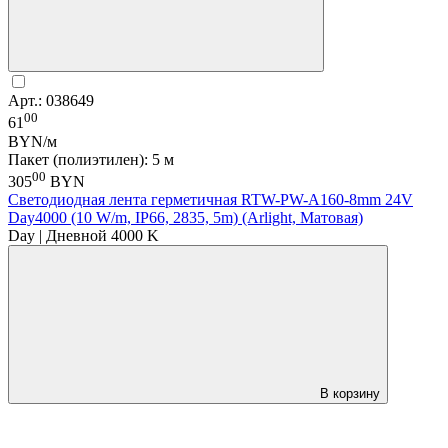
Арт.: 038649
00
61
BYN/м
Пакет (полиэтилен): 5 м
00
305
BYN
Светодиодная лента герметичная RTW-PW-A160-8mm 24V
Day4000 (10 W/m, IP66, 2835, 5m) (Arlight, Матовая)
Day | Дневной 4000 K
В корзину