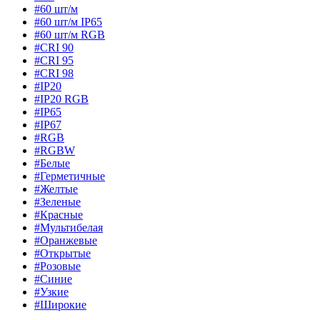
#60 шт/м
#60 шт/м IP65
#60 шт/м RGB
#CRI 90
#CRI 95
#CRI 98
#IP20
#IP20 RGB
#IP65
#IP67
#RGB
#RGBW
#Белые
#Герметичные
#Желтые
#Зеленые
#Красные
#Мультибелая
#Оранжевые
#Открытые
#Розовые
#Синие
#Узкие
#Широкие