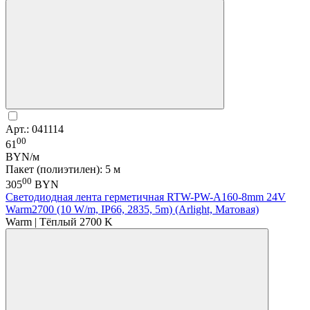
Арт.: 041114
00
61
BYN/м
Пакет (полиэтилен): 5 м
00
305
BYN
Светодиодная лента герметичная RTW-PW-A160-8mm 24V
Warm2700 (10 W/m, IP66, 2835, 5m) (Arlight, Матовая)
Warm | Тёплый 2700 K