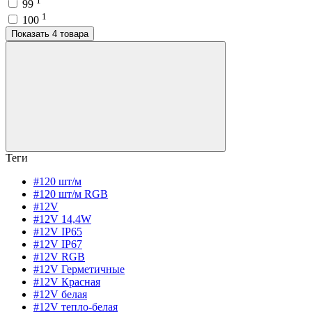
1
99
1
100
Показать 4 товара
Теги
#120 шт/м
#120 шт/м RGB
#12V
#12V 14,4W
#12V IP65
#12V IP67
#12V RGB
#12V Герметичные
#12V Красная
#12V белая
#12V тепло-белая