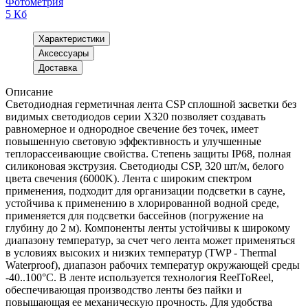
Фотометрия
5 Кб
Характеристики
Аксессуары
Доставка
Описание
Светодиодная герметичная лента CSP сплошной засветки без
видимых светодиодов серии X320 позволяет создавать
равномерное и однородное свечение без точек, имеет
повышенную световую эффективность и улучшенные
теплорассеивающие свойства. Степень защиты IP68, полная
силиконовая экструзия. Светодиоды CSP, 320 шт/м, белого
цвета свечения (6000K). Лента с широким спектром
применения, подходит для организации подсветки в сауне,
устойчива к применению в хлорированной водной среде,
применяется для подсветки бассейнов (погружение на
глубину до 2 м). Компоненты ленты устойчивы к широкому
диапазону температур, за счет чего лента может применяться
в условиях высоких и низких температур (TWP - Thermal
Waterproof), диапазон рабочих температур окружающей среды
-40..100°C. В ленте используется технология ReelToReel,
обеспечивающая производство ленты без пайки и
повышающая ее механическую прочность. Для удобства