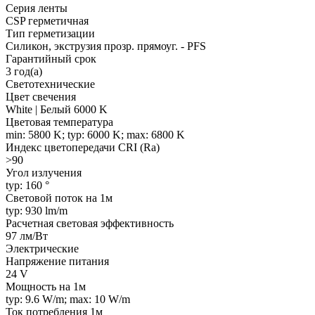
Серия ленты
CSP герметичная
Тип герметизации
Силикон, экструзия прозр. прямоуг. - PFS
Гарантийный срок
3 год(а)
Светотехнические
Цвет свечения
White | Белый 6000 K
Цветовая температура
min: 5800 K; typ: 6000 K; max: 6800 K
Индекс цветопередачи CRI (Ra)
>90
Угол излучения
typ: 160 °
Световой поток на 1м
typ: 930 lm/m
Расчетная световая эффективность
97 лм/Вт
Электрические
Напряжение питания
24 V
Мощность на 1м
typ: 9.6 W/m; max: 10 W/m
Ток потребления 1м