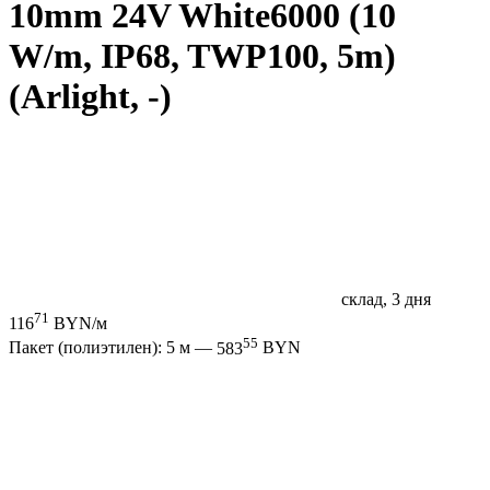
10mm 24V White6000 (10
W/m, IP68, TWP100, 5m)
(Arlight, -)
склад, 3 дня
71
116
BYN/м
55
Пакет (полиэтилен): 5 м —
583
BYN