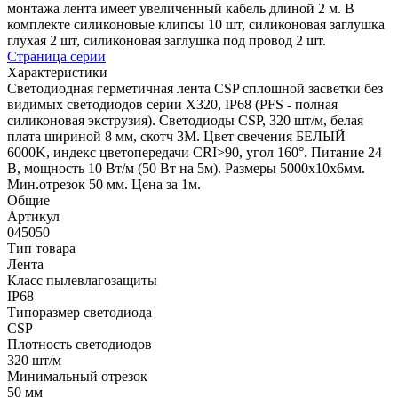
монтажа лента имеет увеличенный кабель длиной 2 м. В
комплекте силиконовые клипсы 10 шт, силиконовая заглушка
глухая 2 шт, силиконовая заглушка под провод 2 шт.
Страница серии
Характеристики
Светодиодная герметичная лента CSP сплошной засветки без
видимых светодиодов серии X320, IP68 (PFS - полная
силиконовая экструзия). Светодиоды CSP, 320 шт/м, белая
плата шириной 8 мм, скотч 3M. Цвет свечения БЕЛЫЙ
6000K, индекс цветопередачи CRI>90, угол 160°. Питание 24
В, мощность 10 Вт/м (50 Вт на 5м). Размеры 5000х10х6мм.
Мин.отрезок 50 мм. Цена за 1м.
Общие
Артикул
045050
Тип товара
Лента
Класс пылевлагозащиты
IP68
Типоразмер светодиода
CSP
Плотность светодиодов
320 шт/м
Минимальный отрезок
50 мм