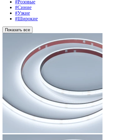
#Розовые
#Синие
#Узкие
#Широкие
Показать все