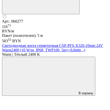
Арт.: 060277
71
116
BYN/м
Пакет (полиэтилен): 5 м
55
583
BYN
Светодиодная лента герметичная CSP-PFS-X320-10mm 24V
Warm2400 (10 W/m, IP68, TWP100, 5m) (Arlight, -)
Warm | Тёплый 2400 K
В корзину