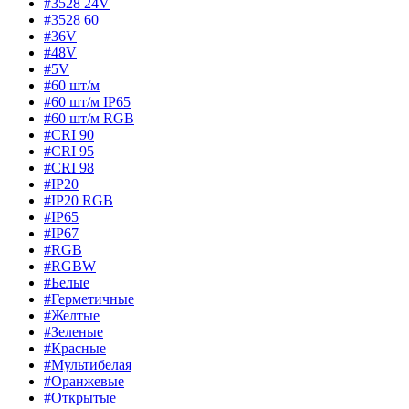
#3528 24V
#3528 60
#36V
#48V
#5V
#60 шт/м
#60 шт/м IP65
#60 шт/м RGB
#CRI 90
#CRI 95
#CRI 98
#IP20
#IP20 RGB
#IP65
#IP67
#RGB
#RGBW
#Белые
#Герметичные
#Желтые
#Зеленые
#Красные
#Мультибелая
#Оранжевые
#Открытые