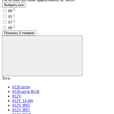
Выбрать все
1
89
1
95
2
97
1
99
Показать 5 товаров
Теги
#120 шт/м
#120 шт/м RGB
#12V
#12V 14,4W
#12V IP65
#12V IP67