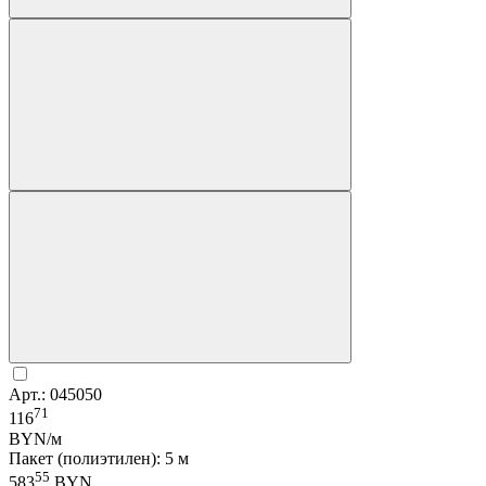
Арт.: 045050
71
116
BYN/м
Пакет (полиэтилен): 5 м
55
583
BYN