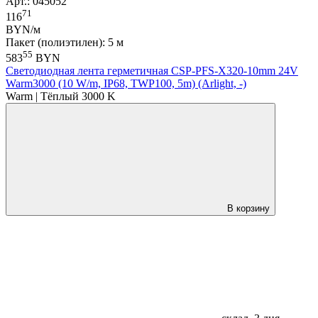
Арт.: 045052
71
116
BYN/м
Пакет (полиэтилен): 5 м
55
583
BYN
Светодиодная лента герметичная CSP-PFS-X320-10mm 24V
Warm3000 (10 W/m, IP68, TWP100, 5m) (Arlight, -)
Warm | Тёплый 3000 K
В корзину