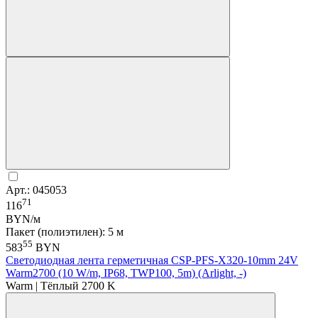
Арт.: 045053
71
116
BYN/м
Пакет (полиэтилен): 5 м
55
583
BYN
Светодиодная лента герметичная CSP-PFS-X320-10mm 24V
Warm2700 (10 W/m, IP68, TWP100, 5m) (Arlight, -)
Warm | Тёплый 2700 K