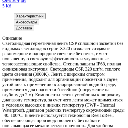
Фотометрия
5 Кб
Характеристики
Аксессуары
Доставка
Описание
Светодиодная герметичная лента CSP сплошной засветки без
видимых светодиодов серии X320 позволяет создавать
равномерное и однородное свечение без точек, имеет
повышенную световую эффективность и улучшенные
теплорассеивающие свойства. Степень защиты IP68, полная
силиконовая экструзия. Светодиоды CSP, 320 шт/м, теплого
цвета свечения (3000K). Лента с широким спектром
применения, подходит для организации подсветки в сауне,
устойчива к применению в хлорированной водной среде,
применяется для подсветки бассейнов (погружение на
глубину до 2 м). Компоненты ленты устойчивы к широкому
диапазону температур, за счет чего лента может применяться
в условиях высоких и низких температур (TWP - Thermal
Waterproof), диапазон рабочих температур окружающей среды
-40..100°C. В ленте используется технология ReelToReel,
обеспечивающая производство ленты без пайки и
повышающая ее механическую прочность. Для удобства