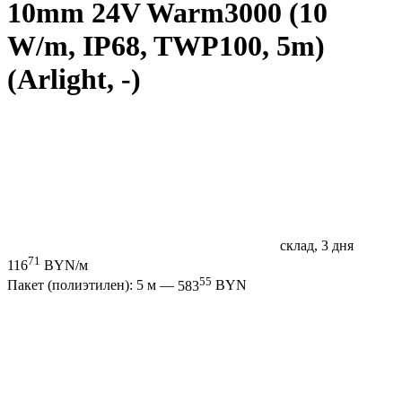
10mm 24V Warm3000 (10
W/m, IP68, TWP100, 5m)
(Arlight, -)
склад, 3 дня
71
116
BYN/м
55
Пакет (полиэтилен): 5 м —
583
BYN