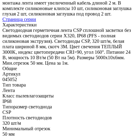
монтажа лента имеет увеличенный кабель длиной 2 м. В
комплекте силиконовые клипсы 10 шт, силиконовая заглушка
глухая 2 шт, силиконовая заглушка под провод 2 шт.
Страница серии
Характеристики
Светодиодная герметичная лента CSP сплошной засветки без
видимых светодиодов серии X320, IP68 (PFS - полная
силиконовая экструзия). Светодиоды CSP, 320 шт/м, белая
плата шириной 8 мм, скотч 3M. Цвет свечения ТЕПЛЫЙ
3000K, индекс цветопередачи CRI>90, угол 160°. Питание 24
В, мощность 10 Вт/м (50 Вт на 5м). Размеры 5000х10х6мм.
Мин.отрезок 50 мм. Цена за 1м.
Общие
Артикул
045052
Тип товара
Лента
Класс пылевлагозащиты
IP68
Типоразмер светодиода
CSP
Плотность светодиодов
320 шт/м
Минимальный отрезок
50 мм