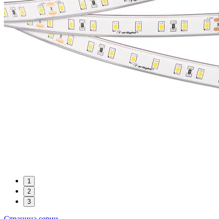
1
2
3
Страница серии