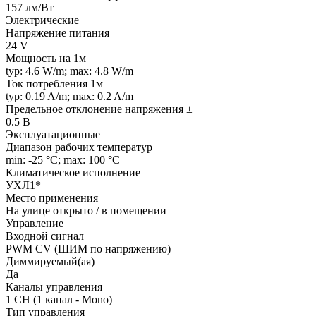
157 лм/Вт
Электрические
Напряжение питания
24 V
Мощность на 1м
typ: 4.6 W/m; max: 4.8 W/m
Ток потребления 1м
typ: 0.19 A/m; max: 0.2 A/m
Предельное отклонение напряжения ±
0.5 В
Эксплуатационные
Диапазон рабочих температур
min: -25 °C; max: 100 °C
Климатическое исполнение
УХЛ1*
Место применения
На улице открыто / в помещении
Управление
Входной сигнал
PWM СV (ШИМ по напряжению)
Диммируемый(ая)
Да
Каналы управления
1 CH (1 канал - Mono)
Тип управления