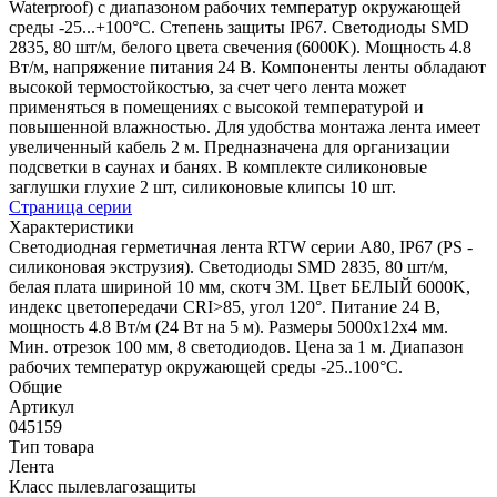
Waterproof) с диапазоном рабочих температур окружающей
среды -25...+100°С. Степень защиты IP67. Светодиоды SMD
2835, 80 шт/м, белого цвета свечения (6000K). Мощность 4.8
Вт/м, напряжение питания 24 В. Компоненты ленты обладают
высокой термостойкостью, за счет чего лента может
применяться в помещениях с высокой температурой и
повышенной влажностью. Для удобства монтажа лента имеет
увеличенный кабель 2 м. Предназначена для организации
подсветки в саунах и банях. В комплекте силиконовые
заглушки глухие 2 шт, силиконовые клипсы 10 шт.
Страница серии
Характеристики
Светодиодная герметичная лента RTW серии A80, IP67 (PS -
силиконовая экструзия). Светодиоды SMD 2835, 80 шт/м,
белая плата шириной 10 мм, скотч 3M. Цвет БЕЛЫЙ 6000K,
индекс цветопередачи CRI>85, угол 120°. Питание 24 В,
мощность 4.8 Вт/м (24 Вт на 5 м). Размеры 5000x12x4 мм.
Мин. отрезок 100 мм, 8 светодиодов. Цена за 1 м. Диапазон
рабочих температур окружающей среды -25..100°С.
Общие
Артикул
045159
Тип товара
Лента
Класс пылевлагозащиты