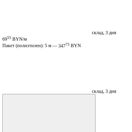
склад, 3 дня
55
69
BYN/м
75
Пакет (полиэтилен): 5 м —
347
BYN
склад, 3 дня