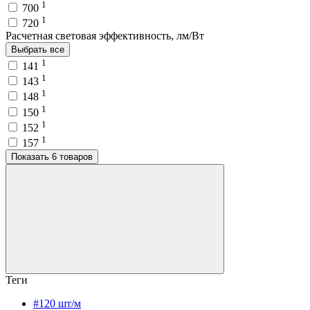
1
700
1
720
Расчетная световая эффективность, лм/Вт
Выбрать все
1
141
1
143
1
148
1
150
1
152
1
157
Показать 6 товаров
Теги
#120 шт/м