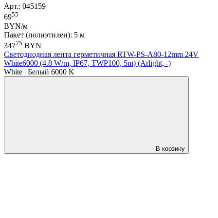
Арт.: 045159
55
69
BYN/м
Пакет (полиэтилен): 5 м
75
347
BYN
Светодиодная лента герметичная RTW-PS-A80-12mm 24V
White6000 (4.8 W/m, IP67, TWP100, 5m) (Arlight, -)
White | Белый 6000 K
В корзину