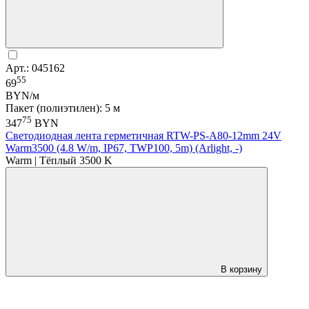
Арт.: 045162
55
69
BYN/м
Пакет (полиэтилен): 5 м
75
347
BYN
Светодиодная лента герметичная RTW-PS-A80-12mm 24V
Warm3500 (4.8 W/m, IP67, TWP100, 5m) (Arlight, -)
Warm | Тёплый 3500 K
В корзину