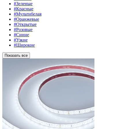
#Зеленые
#Красные
#Мультибелая
#Оранжевые
#Открытые
#Розовые
#Синие
#Узкие
#Широкие
Показать все