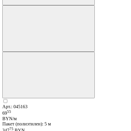
Арт.: 045163
55
69
BYN/м
Пакет (полиэтилен): 5 м
75
347
BYN