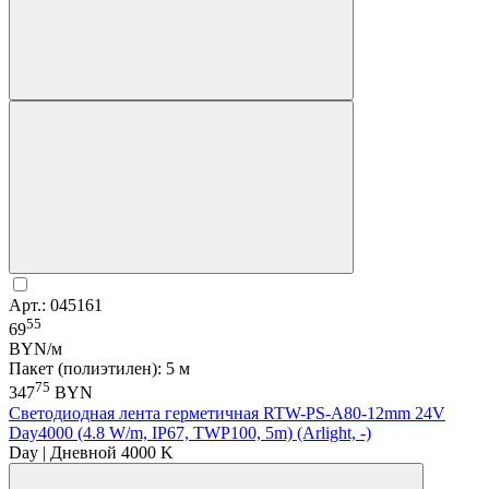
Арт.: 045161
55
69
BYN/м
Пакет (полиэтилен): 5 м
75
347
BYN
Светодиодная лента герметичная RTW-PS-A80-12mm 24V
Day4000 (4.8 W/m, IP67, TWP100, 5m) (Arlight, -)
Day | Дневной 4000 K