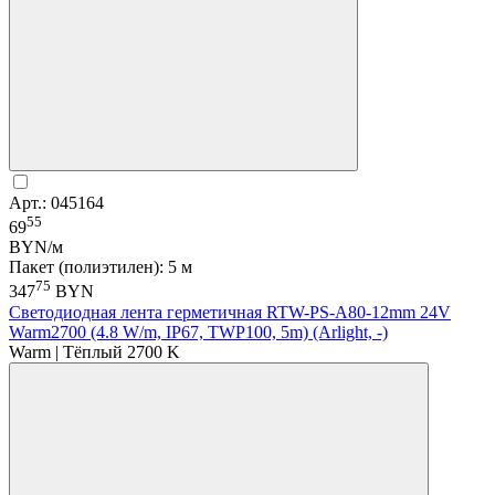
Арт.: 045164
55
69
BYN/м
Пакет (полиэтилен): 5 м
75
347
BYN
Светодиодная лента герметичная RTW-PS-A80-12mm 24V
Warm2700 (4.8 W/m, IP67, TWP100, 5m) (Arlight, -)
Warm | Тёплый 2700 K