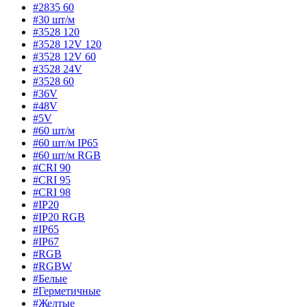
#2835 60
#30 шт/м
#3528 120
#3528 12V 120
#3528 12V 60
#3528 24V
#3528 60
#36V
#48V
#5V
#60 шт/м
#60 шт/м IP65
#60 шт/м RGB
#CRI 90
#CRI 95
#CRI 98
#IP20
#IP20 RGB
#IP65
#IP67
#RGB
#RGBW
#Белые
#Герметичные
#Желтые