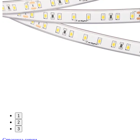
1
2
3
Страница серии