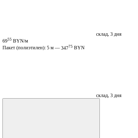
склад, 3 дня
55
69
BYN/м
75
Пакет (полиэтилен): 5 м —
347
BYN
склад, 3 дня