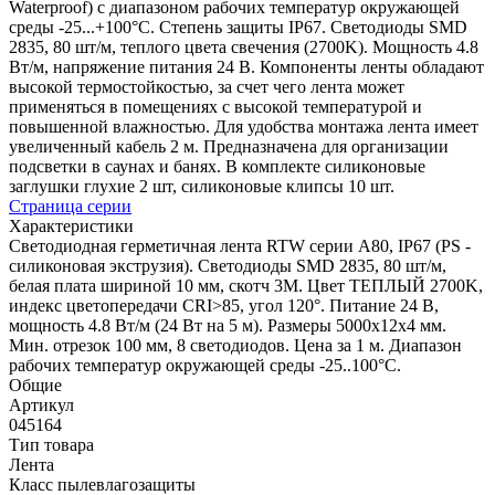
Waterproof) с диапазоном рабочих температур окружающей
среды -25...+100°С. Степень защиты IP67. Светодиоды SMD
2835, 80 шт/м, теплого цвета свечения (2700K). Мощность 4.8
Вт/м, напряжение питания 24 В. Компоненты ленты обладают
высокой термостойкостью, за счет чего лента может
применяться в помещениях с высокой температурой и
повышенной влажностью. Для удобства монтажа лента имеет
увеличенный кабель 2 м. Предназначена для организации
подсветки в саунах и банях. В комплекте силиконовые
заглушки глухие 2 шт, силиконовые клипсы 10 шт.
Страница серии
Характеристики
Светодиодная герметичная лента RTW серии A80, IP67 (PS -
силиконовая экструзия). Светодиоды SMD 2835, 80 шт/м,
белая плата шириной 10 мм, скотч 3M. Цвет ТЕПЛЫЙ 2700K,
индекс цветопередачи CRI>85, угол 120°. Питание 24 В,
мощность 4.8 Вт/м (24 Вт на 5 м). Размеры 5000x12x4 мм.
Мин. отрезок 100 мм, 8 светодиодов. Цена за 1 м. Диапазон
рабочих температур окружающей среды -25..100°С.
Общие
Артикул
045164
Тип товара
Лента
Класс пылевлагозащиты