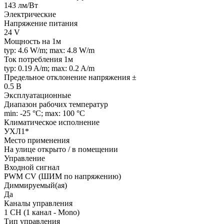
143 лм/Вт
Электрические
Напряжение питания
24 V
Мощность на 1м
typ: 4.6 W/m; max: 4.8 W/m
Ток потребления 1м
typ: 0.19 A/m; max: 0.2 A/m
Предельное отклонение напряжения ±
0.5 В
Эксплуатационные
Диапазон рабочих температур
min: -25 °C; max: 100 °C
Климатическое исполнение
УХЛ1*
Место применения
На улице открыто / в помещении
Управление
Входной сигнал
PWM СV (ШИМ по напряжению)
Диммируемый(ая)
Да
Каналы управления
1 CH (1 канал - Mono)
Тип управления