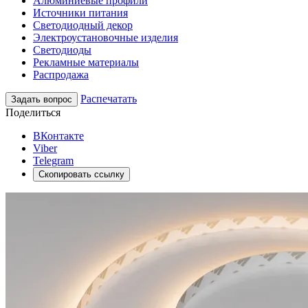
Алюминиевые профили
Источники питания
Светодиодный декор
Электроустановочные изделия
Светодиоды
Рекламные материалы
Распродажа
Распечатать
Задать вопрос
Поделиться
ВКонтакте
Viber
Telegram
Скопировать ссылку