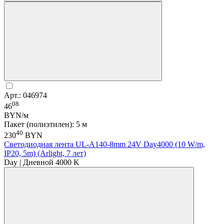
Арт.: 046974
08
46
BYN/м
Пакет (полиэтилен): 5 м
40
230
BYN
Светодиодная лента UL-A140-8mm 24V Day4000 (10 W/m,
IP20, 5m) (Arlight, 7 лет)
Day | Дневной 4000 K