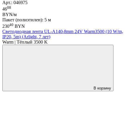
Арт.: 046975
08
46
BYN/м
Пакет (полиэтилен): 5 м
40
230
BYN
Светодиодная лента UL-A140-8mm 24V Warm3500 (10 W/m,
IP20, 5m) (Arlight, 7 лет)
Warm | Тёплый 3500 K
В корзину