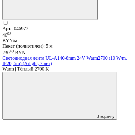
Арт.: 046977
08
46
BYN/м
Пакет (полиэтилен): 5 м
40
230
BYN
Светодиодная лента UL-A140-8mm 24V Warm2700 (10 W/m,
IP20, 5m) (Arlight, 7 лет)
Warm | Тёплый 2700 K
В корзину