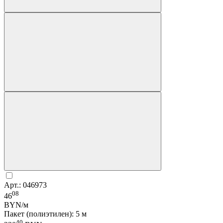
Арт.: 046973
08
46
BYN/м
Пакет (полиэтилен): 5 м
40