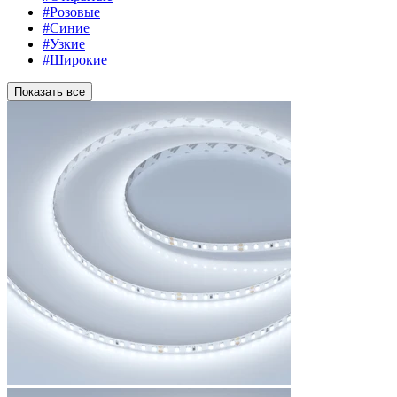
#Розовые
#Синие
#Узкие
#Широкие
Показать все