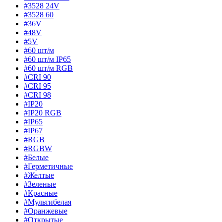
#3528 24V
#3528 60
#36V
#48V
#5V
#60 шт/м
#60 шт/м IP65
#60 шт/м RGB
#CRI 90
#CRI 95
#CRI 98
#IP20
#IP20 RGB
#IP65
#IP67
#RGB
#RGBW
#Белые
#Герметичные
#Желтые
#Зеленые
#Красные
#Мультибелая
#Оранжевые
#Открытые