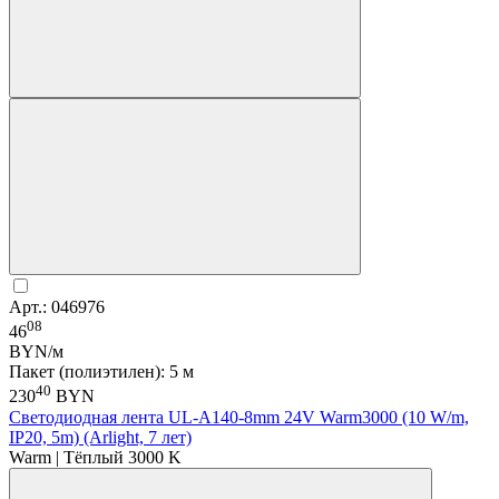
Арт.: 046976
08
46
BYN/м
Пакет (полиэтилен): 5 м
40
230
BYN
Светодиодная лента UL-A140-8mm 24V Warm3000 (10 W/m,
IP20, 5m) (Arlight, 7 лет)
Warm | Тёплый 3000 K