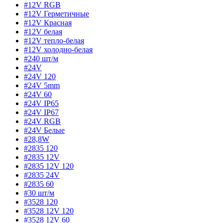
#12V RGB
#12V Герметичные
#12V Красная
#12V белая
#12V тепло-белая
#12V холодно-белая
#240 шт/м
#24V
#24V 120
#24V 5mm
#24V 60
#24V IP65
#24V IP67
#24V RGB
#24V Белые
#28,8W
#2835 120
#2835 12V
#2835 12V 120
#2835 24V
#2835 60
#30 шт/м
#3528 120
#3528 12V 120
#3528 12V 60