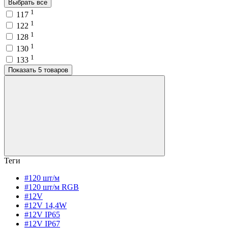
Выбрать все
1
117
1
122
1
128
1
130
1
133
Показать 5 товаров
Теги
#120 шт/м
#120 шт/м RGB
#12V
#12V 14,4W
#12V IP65
#12V IP67