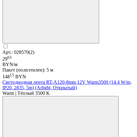
Арт.: 028570(2)
63
29
BYN/м
Пакет (полиэтилен): 5 м
15
148
BYN
Светодиодная лента RT-A120-8mm 12V Warm3500 (14.4 W/m,
IP20, 2835, 5m) (Arlight, Открытый)
Warm | Тёплый 3500 K