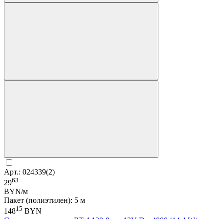
Арт.: 024339(2)
63
29
BYN/м
Пакет (полиэтилен): 5 м
15
148
BYN