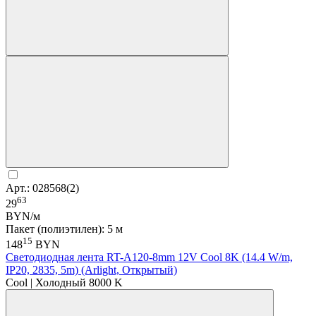
Арт.: 028568(2)
63
29
BYN/м
Пакет (полиэтилен): 5 м
15
148
BYN
Светодиодная лента RT-A120-8mm 12V Cool 8K (14.4 W/m,
IP20, 2835, 5m) (Arlight, Открытый)
Cool | Холодный 8000 K