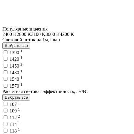
Популярные значения
2400 K
2800 K
3100 K
3600 K
4200 K
Световой поток на 1м, lm/m
Выбрать все
1
1390
1
1420
2
1450
1
1480
1
1540
1
1570
Расчетная световая эффективность, лм/Вт
Выбрать все
1
107
1
109
2
112
1
114
1
118