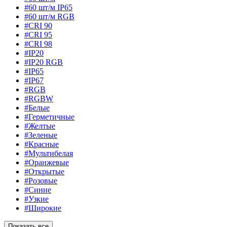
#60 шт/м IP65
#60 шт/м RGB
#CRI 90
#CRI 95
#CRI 98
#IP20
#IP20 RGB
#IP65
#IP67
#RGB
#RGBW
#Белые
#Герметичные
#Желтые
#Зеленые
#Красные
#Мультибелая
#Оранжевые
#Открытые
#Розовые
#Синие
#Узкие
#Широкие
Показать все