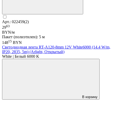
Арт.: 022459(2)
63
29
BYN/м
Пакет (полиэтилен): 5 м
15
148
BYN
Светодиодная лента RT-A120-8mm 12V White6000 (14.4 W/m,
IP20, 2835, 5m) (Arlight, Открытый)
White | Белый 6000 K
В корзину