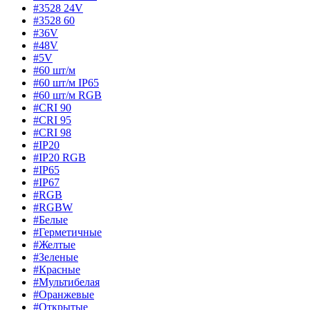
#3528 24V
#3528 60
#36V
#48V
#5V
#60 шт/м
#60 шт/м IP65
#60 шт/м RGB
#CRI 90
#CRI 95
#CRI 98
#IP20
#IP20 RGB
#IP65
#IP67
#RGB
#RGBW
#Белые
#Герметичные
#Желтые
#Зеленые
#Красные
#Мультибелая
#Оранжевые
#Открытые