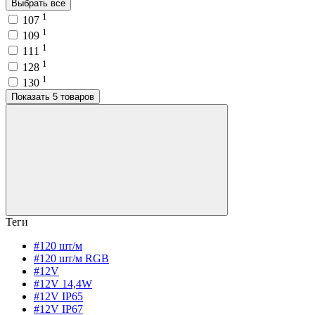
Выбрать все
1
107
1
109
1
111
1
128
1
130
Показать 5 товаров
Теги
#120 шт/м
#120 шт/м RGB
#12V
#12V 14,4W
#12V IP65
#12V IP67