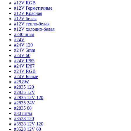
#12V RGB
#12V Герметичные
#12V Красная
#12V белая
#12V тепло-белая
#12V холодно-белая
#240 шт/м
#24V
#24V 120
#24V 5mm
#24V 60
#24V IP65
#24V IP67
#24V RGB
#24V Белые
#28,8W
#2835 120
#2835 12V
#2835 12V 120
#2835 24V
#2835 60
#30 шт/м
#3528 120
#3528 12V 120
#3528 12V 60