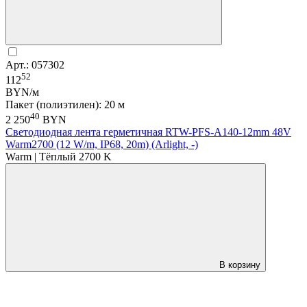
Арт.: 057302
52
112
BYN/м
Пакет (полиэтилен): 20 м
40
2 250
BYN
Светодиодная лента герметичная RTW-PFS-A140-12mm 48V
Warm2700 (12 W/m, IP68, 20m) (Arlight, -)
Warm | Тёплый 2700 K
В корзину