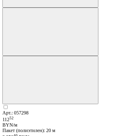
Арт.: 057298
52
112
BYN/м
Пакет (полиэтилен): 20 м
40