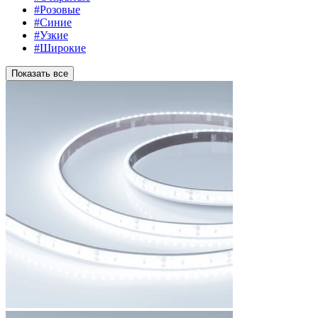
#Розовые
#Синие
#Узкие
#Широкие
Показать все