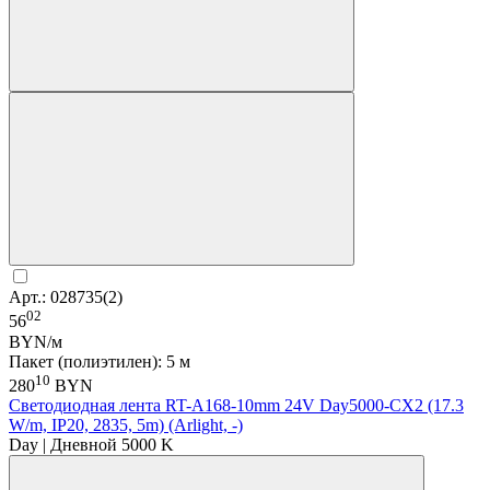
Арт.: 028735(2)
02
56
BYN/м
Пакет (полиэтилен): 5 м
10
280
BYN
Светодиодная лента RT-A168-10mm 24V Day5000-CX2 (17.3
W/m, IP20, 2835, 5m) (Arlight, -)
Day | Дневной 5000 K