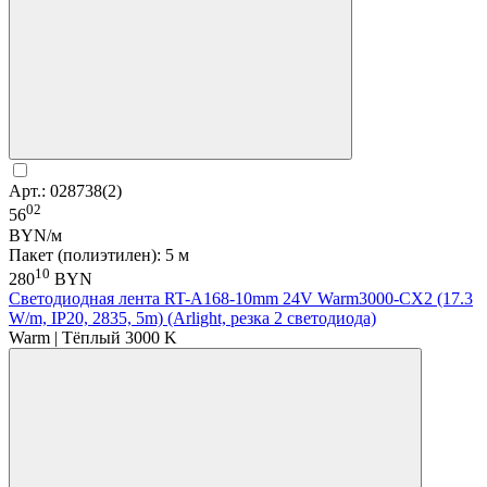
Арт.: 028738(2)
02
56
BYN/м
Пакет (полиэтилен): 5 м
10
280
BYN
Светодиодная лента RT-A168-10mm 24V Warm3000-CX2 (17.3
W/m, IP20, 2835, 5m) (Arlight, резка 2 светодиода)
Warm | Тёплый 3000 K