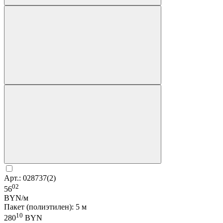
Арт.: 028737(2)
02
56
BYN/м
Пакет (полиэтилен): 5 м
10
280
BYN