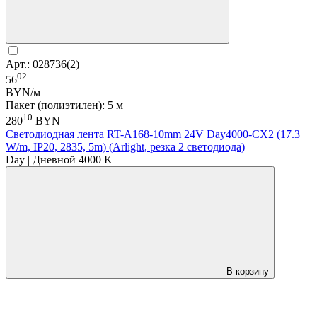
Арт.: 028736(2)
02
56
BYN/м
Пакет (полиэтилен): 5 м
10
280
BYN
Светодиодная лента RT-A168-10mm 24V Day4000-CX2 (17.3
W/m, IP20, 2835, 5m) (Arlight, резка 2 светодиода)
Day | Дневной 4000 K
В корзину