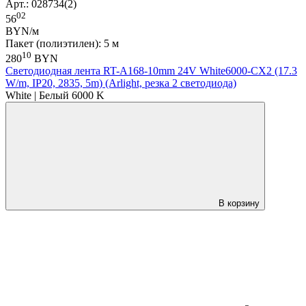
Арт.: 028734(2)
02
56
BYN/м
Пакет (полиэтилен): 5 м
10
280
BYN
Светодиодная лента RT-A168-10mm 24V White6000-CX2 (17.3
W/m, IP20, 2835, 5m) (Arlight, резка 2 светодиода)
White | Белый 6000 K
В корзину