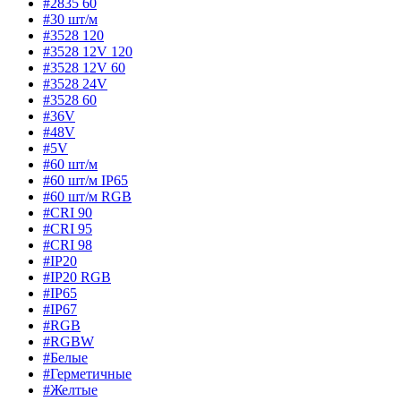
#2835 60
#30 шт/м
#3528 120
#3528 12V 120
#3528 12V 60
#3528 24V
#3528 60
#36V
#48V
#5V
#60 шт/м
#60 шт/м IP65
#60 шт/м RGB
#CRI 90
#CRI 95
#CRI 98
#IP20
#IP20 RGB
#IP65
#IP67
#RGB
#RGBW
#Белые
#Герметичные
#Желтые