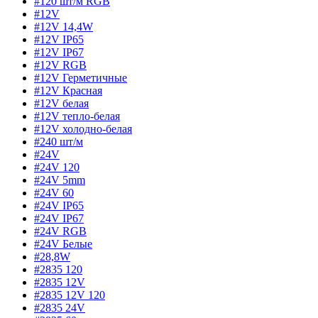
#120 шт/м RGB
#12V
#12V 14,4W
#12V IP65
#12V IP67
#12V RGB
#12V Герметичные
#12V Красная
#12V белая
#12V тепло-белая
#12V холодно-белая
#240 шт/м
#24V
#24V 120
#24V 5mm
#24V 60
#24V IP65
#24V IP67
#24V RGB
#24V Белые
#28,8W
#2835 120
#2835 12V
#2835 12V 120
#2835 24V