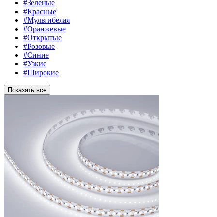
#Зеленые
#Красные
#Мультибелая
#Оранжевые
#Открытые
#Розовые
#Синие
#Узкие
#Широкие
Показать все