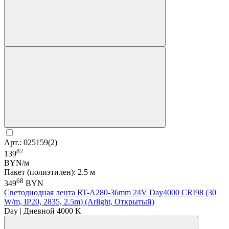
Арт.: 025159(2)
87
139
BYN/м
Пакет (полиэтилен): 2.5 м
68
349
BYN
Светодиодная лента RT-A280-36mm 24V Day4000 CRI98 (30
W/m, IP20, 2835, 2.5m) (Arlight, Открытый)
Day | Дневной 4000 K