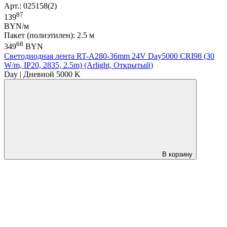
Арт.: 025158(2)
87
139
BYN/м
Пакет (полиэтилен): 2.5 м
68
349
BYN
Светодиодная лента RT-A280-36mm 24V Day5000 CRI98 (30
W/m, IP20, 2835, 2.5m) (Arlight, Открытый)
Day | Дневной 5000 K
В корзину