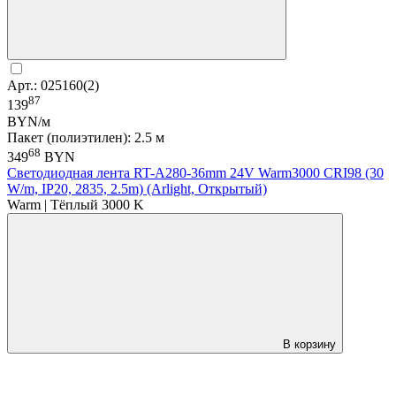
Арт.: 025160(2)
87
139
BYN/м
Пакет (полиэтилен): 2.5 м
68
349
BYN
Светодиодная лента RT-A280-36mm 24V Warm3000 CRI98 (30
W/m, IP20, 2835, 2.5m) (Arlight, Открытый)
Warm | Тёплый 3000 K
В корзину