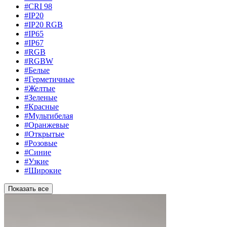
#CRI 98
#IP20
#IP20 RGB
#IP65
#IP67
#RGB
#RGBW
#Белые
#Герметичные
#Желтые
#Зеленые
#Красные
#Мультибелая
#Оранжевые
#Открытые
#Розовые
#Синие
#Узкие
#Широкие
Показать все