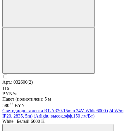
Арт.: 032600(2)
11
116
BYN/м
Пакет (полиэтилен): 5 м
55
580
BYN
Светодиодная лента RT-A320-15mm 24V White6000 (24 W/m,
IP20, 2835, 5m) (Arlight, высок.эфф.150 лм/Вт)
White | Белый 6000 K