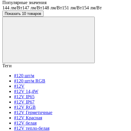
Популярные значения
144 лм/Вт
147 лм/Вт
148 лм/Вт
151 лм/Вт
154 лм/Вт
Показать 10 товаров
Теги
#120 шт/м
#120 шт/м RGB
#12V
#12V 14,4W
#12V IP65
#12V IP67
#12V RGB
#12V Герметичные
#12V Красная
#12V белая
#12V тепло-белая