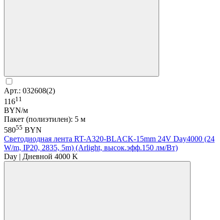
Арт.: 032608(2)
11
116
BYN/м
Пакет (полиэтилен): 5 м
55
580
BYN
Светодиодная лента RT-A320-BLACK-15mm 24V Day4000 (24
W/m, IP20, 2835, 5m) (Arlight, высок.эфф.150 лм/Вт)
Day | Дневной 4000 K