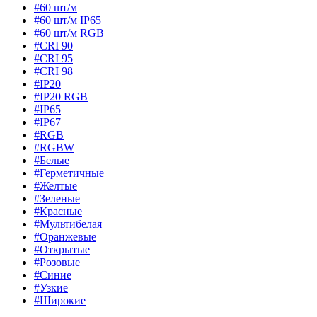
#60 шт/м
#60 шт/м IP65
#60 шт/м RGB
#CRI 90
#CRI 95
#CRI 98
#IP20
#IP20 RGB
#IP65
#IP67
#RGB
#RGBW
#Белые
#Герметичные
#Желтые
#Зеленые
#Красные
#Мультибелая
#Оранжевые
#Открытые
#Розовые
#Синие
#Узкие
#Широкие