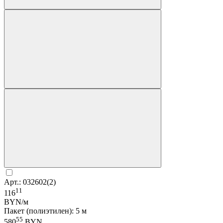
Арт.: 032602(2)
11
116
BYN/м
Пакет (полиэтилен): 5 м
55
580
BYN