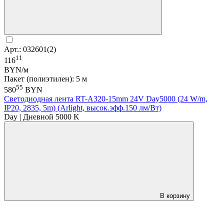
Арт.: 032601(2)
11
116
BYN/м
Пакет (полиэтилен): 5 м
55
580
BYN
Светодиодная лента RT-A320-15mm 24V Day5000 (24 W/m,
IP20, 2835, 5m) (Arlight, высок.эфф.150 лм/Вт)
Day | Дневной 5000 K
В корзину