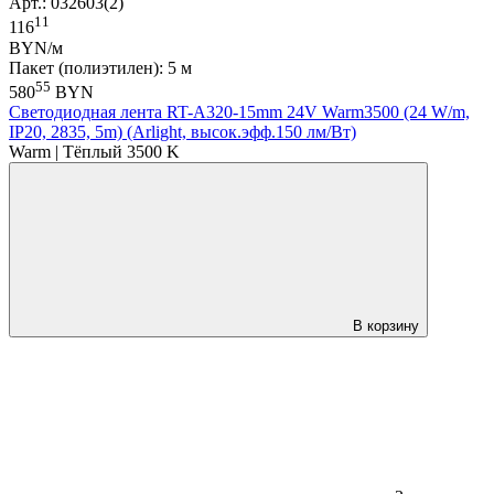
Арт.: 032603(2)
11
116
BYN/м
Пакет (полиэтилен): 5 м
55
580
BYN
Светодиодная лента RT-A320-15mm 24V Warm3500 (24 W/m,
IP20, 2835, 5m) (Arlight, высок.эфф.150 лм/Вт)
Warm | Тёплый 3500 K
В корзину