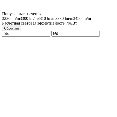
Популярные значения
3230 lm/m
3300 lm/m
3310 lm/m
3380 lm/m
3450 lm/m
Расчетная световая эффективность, лм/Вт
Сбросить