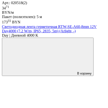
Арт.: 020518(2)
71
34
BYN/м
Пакет (полиэтилен): 5 м
55
173
BYN
Светодиодная лента герметичная RTW-SE-A60-8mm 12V
Day4000 (7.2 W/m, IP65, 2835, 5m) (Arlight, -)
Day | Дневной 4000 K
В корзину