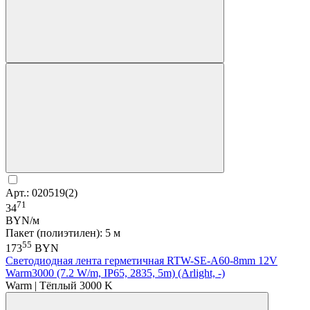
Арт.: 020519(2)
71
34
BYN/м
Пакет (полиэтилен): 5 м
55
173
BYN
Светодиодная лента герметичная RTW-SE-A60-8mm 12V
Warm3000 (7.2 W/m, IP65, 2835, 5m) (Arlight, -)
Warm | Тёплый 3000 K