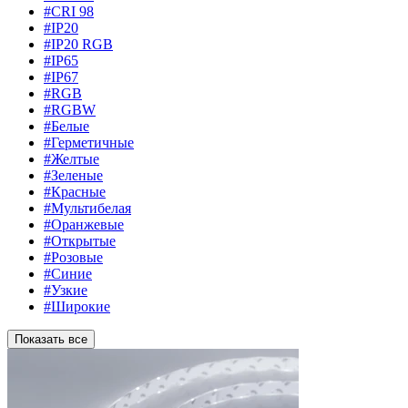
#CRI 98
#IP20
#IP20 RGB
#IP65
#IP67
#RGB
#RGBW
#Белые
#Герметичные
#Желтые
#Зеленые
#Красные
#Мультибелая
#Оранжевые
#Открытые
#Розовые
#Синие
#Узкие
#Широкие
Показать все