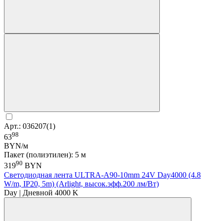
Арт.: 036207(1)
98
63
BYN/м
Пакет (полиэтилен): 5 м
90
319
BYN
Светодиодная лента ULTRA-A90-10mm 24V Day4000 (4.8
W/m, IP20, 5m) (Arlight, высок.эфф.200 лм/Вт)
Day | Дневной 4000 K