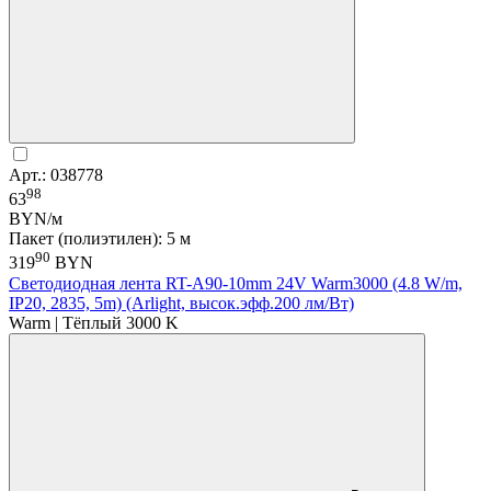
Арт.: 038778
98
63
BYN/м
Пакет (полиэтилен): 5 м
90
319
BYN
Светодиодная лента RT-A90-10mm 24V Warm3000 (4.8 W/m,
IP20, 2835, 5m) (Arlight, высок.эфф.200 лм/Вт)
Warm | Тёплый 3000 K