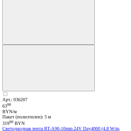
Арт.: 036207
98
63
BYN/м
Пакет (полиэтилен): 5 м
90
319
BYN
Светодиодная лента RT-A90-10mm 24V Day4000 (4.8 W/m,