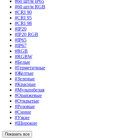
#60 шт/м IP65
#60 шт/м RGB
#CRI 90
#CRI 95
#CRI 98
#IP20
#IP20 RGB
#IP65
#IP67
#RGB
#RGBW
#Белые
#Герметичные
#Желтые
#Зеленые
#Красные
#Мультибелая
#Оранжевые
#Открытые
#Розовые
#Синие
#Узкие
#Широкие
Показать все