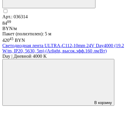
Арт.: 036314
09
84
BYN/м
Пакет (полиэтилен): 5 м
45
420
BYN
Светодиодная лента ULTRA-C112-10mm 24V Day4000 (19.2
W/m, IP20, 5630, 5m) (Arlight, высок.эфф.160 лм/Вт)
Day | Дневной 4000 K
В корзину