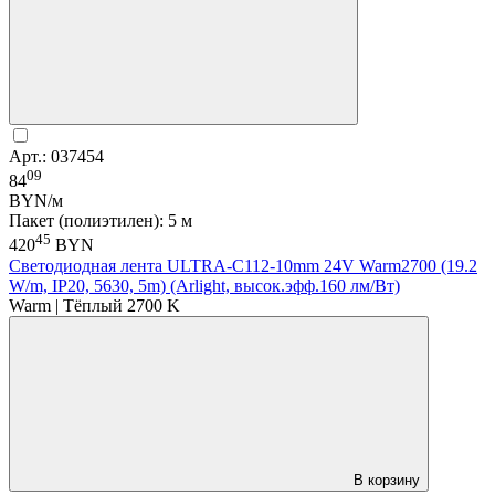
Арт.: 037454
09
84
BYN/м
Пакет (полиэтилен): 5 м
45
420
BYN
Светодиодная лента ULTRA-C112-10mm 24V Warm2700 (19.2
W/m, IP20, 5630, 5m) (Arlight, высок.эфф.160 лм/Вт)
Warm | Тёплый 2700 K
В корзину