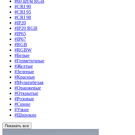
#60 шт/м RGB
#CRI 90
#CRI 95
#CRI 98
#IP20
#IP20 RGB
#IP65
#IP67
#RGB
#RGBW
#Белые
#Герметичные
#Желтые
#Зеленые
#Красные
#Мультибелая
#Оранжевые
#Открытые
#Розовые
#Синие
#Узкие
#Широкие
Показать все