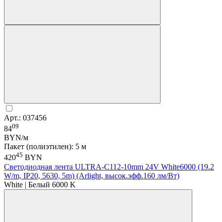
Арт.: 037456
09
84
BYN/м
Пакет (полиэтилен): 5 м
45
420
BYN
Светодиодная лента ULTRA-C112-10mm 24V White6000 (19.2
W/m, IP20, 5630, 5m) (Arlight, высок.эфф.160 лм/Вт)
White | Белый 6000 K