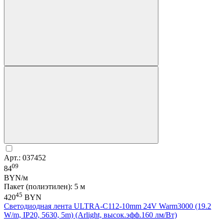
Арт.: 037452
09
84
BYN/м
Пакет (полиэтилен): 5 м
45
420
BYN
Светодиодная лента ULTRA-C112-10mm 24V Warm3000 (19.2
W/m, IP20, 5630, 5m) (Arlight, высок.эфф.160 лм/Вт)