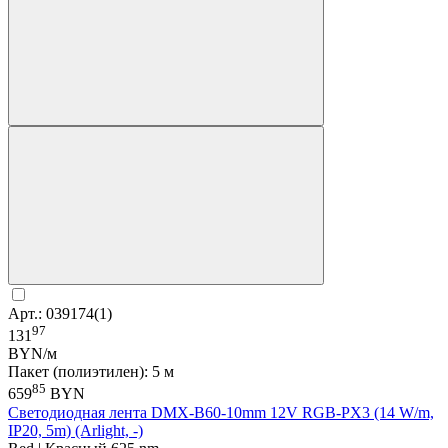
Арт.: 039174(1)
97
131
BYN/м
Пакет (полиэтилен): 5 м
85
659
BYN
Светодиодная лента DMX-B60-10mm 12V RGB-PX3 (14 W/m,
IP20, 5m) (Arlight, -)