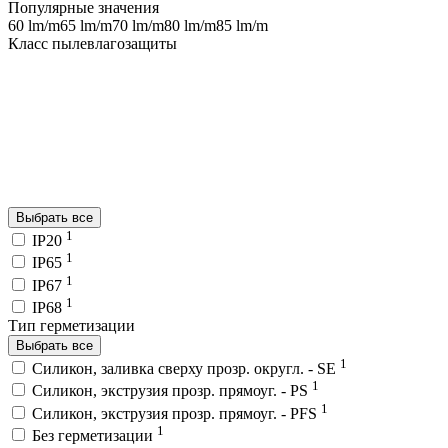
Популярные значения
60 lm/m
65 lm/m
70 lm/m
80 lm/m
85 lm/m
Класс пылевлагозащиты
Выбрать все
1
IP20
1
IP65
1
IP67
1
IP68
Тип герметизации
Выбрать все
1
Силикон, заливка сверху прозр. округл. - SE
1
Силикон, экструзия прозр. прямоуг. - PS
1
Силикон, экструзия прозр. прямоуг. - PFS
1
Без герметизации