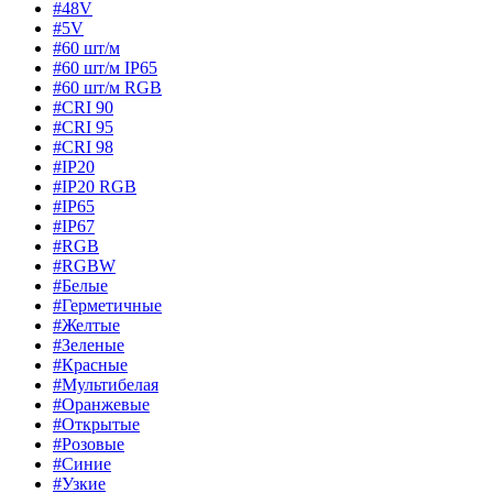
#48V
#5V
#60 шт/м
#60 шт/м IP65
#60 шт/м RGB
#CRI 90
#CRI 95
#CRI 98
#IP20
#IP20 RGB
#IP65
#IP67
#RGB
#RGBW
#Белые
#Герметичные
#Желтые
#Зеленые
#Красные
#Мультибелая
#Оранжевые
#Открытые
#Розовые
#Синие
#Узкие