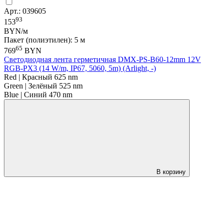
Арт.: 039605
93
153
BYN/м
Пакет (полиэтилен): 5 м
65
769
BYN
Светодиодная лента герметичная DMX-PS-B60-12mm 12V
RGB-PX3 (14 W/m, IP67, 5060, 5m) (Arlight, -)
Red | Красный 625 nm
Green | Зелёный 525 nm
Blue | Синий 470 nm
В корзину