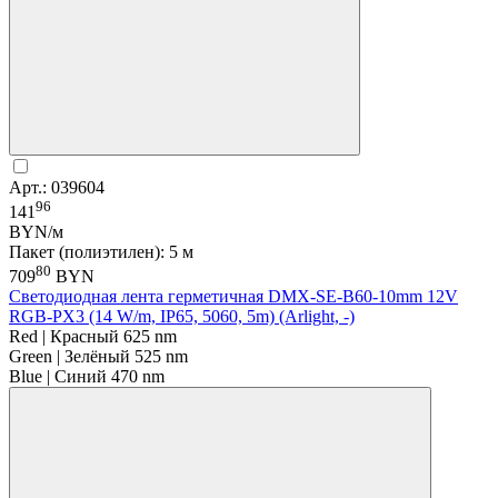
Арт.: 039604
96
141
BYN/м
Пакет (полиэтилен): 5 м
80
709
BYN
Светодиодная лента герметичная DMX-SE-B60-10mm 12V
RGB-PX3 (14 W/m, IP65, 5060, 5m) (Arlight, -)
Red | Красный 625 nm
Green | Зелёный 525 nm
Blue | Синий 470 nm