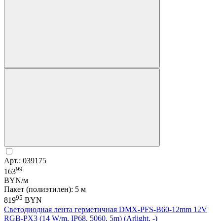
Арт.: 039175
99
163
BYN/м
Пакет (полиэтилен): 5 м
95
819
BYN
Светодиодная лента герметичная DMX-PFS-B60-12mm 12V
RGB-PX3 (14 W/m, IP68, 5060, 5m) (Arlight, -)