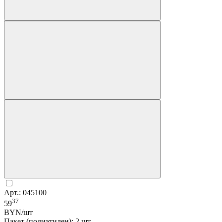
Арт.: 045100
37
59
BYN/шт
Пакет (полиэтилен): 2 шт