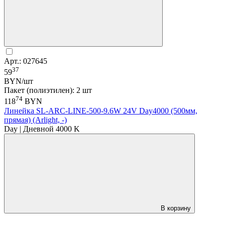
Арт.: 027645
37
59
BYN/шт
Пакет (полиэтилен): 2 шт
74
118
BYN
Линейка SL-ARC-LINE-500-9.6W 24V Day4000 (500мм,
прямая) (Arlight, -)
Day | Дневной 4000 K
В корзину