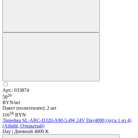
Арт.: 033874
29
58
BYN/шт
Пакет (полиэтилен): 2 шт
58
116
BYN
Линейка SL-ARC-D320-A90-5.4W 24V Day4000 (дуга 1 из 4)
(Arlight, Открытый)
Day | Дневной 4000 K