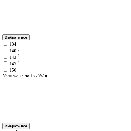
Выбрать все
4
134
3
140
8
143
4
145
4
150
Мощность на 1м, W/m
Выбрать все