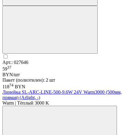
Арт.: 027646
37
59
BYN/шт
Пакет (полиэтилен): 2 шт
74
118
BYN
Линейка SL-ARC-LINE-500-9.6W 24V Warm3000 (500мм,
прямая) (Arlight, -)
Warm | Тёплый 3000 K