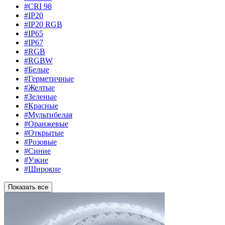
#CRI 98
#IP20
#IP20 RGB
#IP65
#IP67
#RGB
#RGBW
#Белые
#Герметичные
#Желтые
#Зеленые
#Красные
#Мультибелая
#Оранжевые
#Открытые
#Розовые
#Синие
#Узкие
#Широкие
Показать все