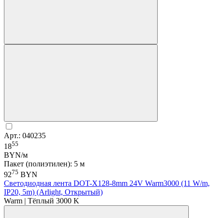
Арт.: 040235
55
18
BYN/м
Пакет (полиэтилен): 5 м
75
92
BYN
Светодиодная лента DOT-X128-8mm 24V Warm3000 (11 W/m,
IP20, 5m) (Arlight, Открытый)
Warm | Тёплый 3000 K