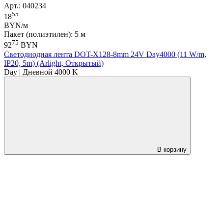
Арт.: 040234
55
18
BYN/м
Пакет (полиэтилен): 5 м
75
92
BYN
Светодиодная лента DOT-X128-8mm 24V Day4000 (11 W/m,
IP20, 5m) (Arlight, Открытый)
Day | Дневной 4000 K
В корзину