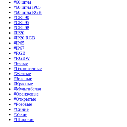
#60 шт/м
#60 шт/м IP65
#60 шт/м RGB
#CRI 90
#CRI 95
#CRI 98
#IP20
#IP20 RGB
#IP65
#IP67
#RGB
#RGBW
#Белые
#Герметичные
#Желтые
#Зеленые
#Красные
#Мультибелая
#Оранжевые
#Открытые
#Розовые
#Синие
#Узкие
#Широкие