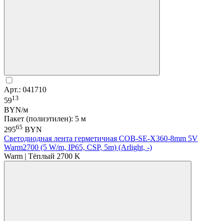
Арт.: 041710
13
59
BYN/м
Пакет (полиэтилен): 5 м
65
295
BYN
Светодиодная лента герметичная COB-SE-X360-8mm 5V
Warm2700 (5 W/m, IP65, CSP, 5m) (Arlight, -)
Warm | Тёплый 2700 K