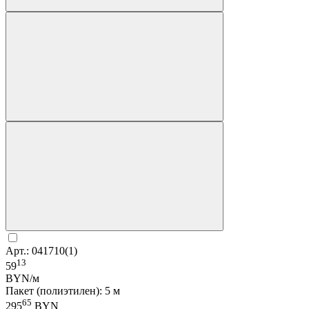
Арт.: 041710(1)
13
59
BYN/м
Пакет (полиэтилен): 5 м
65
295
BYN