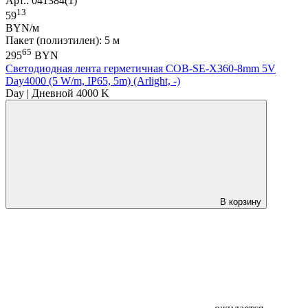
Арт.: 041384(1)
13
59
BYN/м
Пакет (полиэтилен): 5 м
65
295
BYN
Светодиодная лента герметичная COB-SE-X360-8mm 5V
Day4000 (5 W/m, IP65, 5m) (Arlight, -)
Day | Дневной 4000 K
В корзину