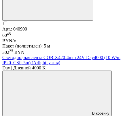
Арт.: 040900
45
60
BYN/м
Пакет (полиэтилен): 5 м
25
302
BYN
Светодиодная лента COB-X420-4mm 24V Day4000 (10 W/m,
IP20, CSP, 5m) (Arlight, узкая)
Day | Дневной 4000 K
В корзину