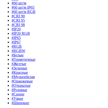
#60 шт/м
#60 шт/м IP65
#60 шт/м RGB
#CRI 90
#CRI 95
#CRI 98
#IP20
#IP20 RGB
#IP65
#IP67
#RGB
#RGBW
#Белые
#Герметичные
#Желтые
#Зеленые
#Красные
#Мультибелая
#Оранжевые
#Открытые
#Розовые
#Синие
#Узкие
#Широкие