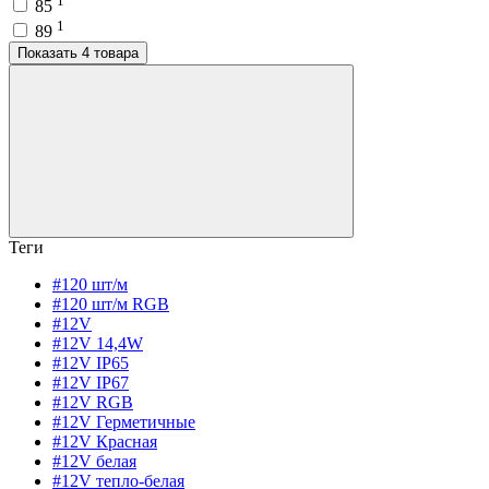
1
85
1
89
Показать 4 товара
Теги
#120 шт/м
#120 шт/м RGB
#12V
#12V 14,4W
#12V IP65
#12V IP67
#12V RGB
#12V Герметичные
#12V Красная
#12V белая
#12V тепло-белая