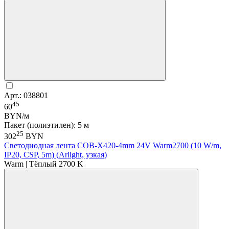
Арт.: 038801
45
60
BYN/м
Пакет (полиэтилен): 5 м
25
302
BYN
Светодиодная лента COB-X420-4mm 24V Warm2700 (10 W/m,
IP20, CSP, 5m) (Arlight, узкая)
Warm | Тёплый 2700 K