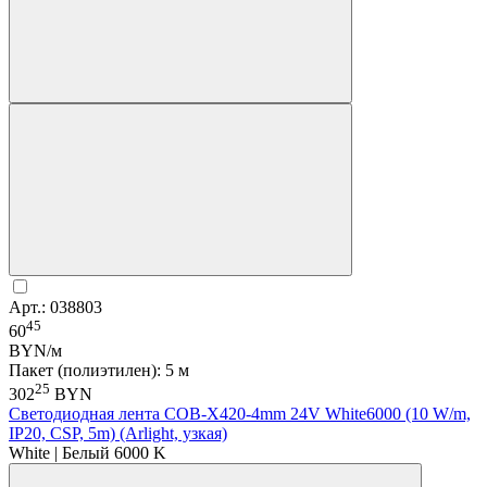
Арт.: 038803
45
60
BYN/м
Пакет (полиэтилен): 5 м
25
302
BYN
Светодиодная лента COB-X420-4mm 24V White6000 (10 W/m,
IP20, CSP, 5m) (Arlight, узкая)
White | Белый 6000 K