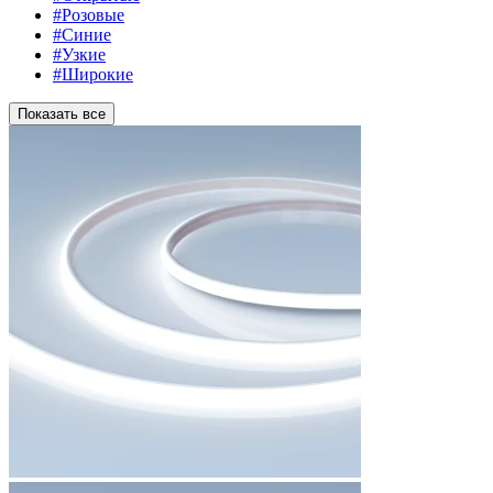
#Розовые
#Синие
#Узкие
#Широкие
Показать все