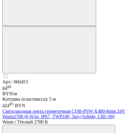
Арт.: 060453
99
84
BYN/м
Катушка (пластмасса): 5 м
95
424
BYN
Светодиодная лента герметичная COB-PSW-X480-8mm 24V
Warm2700 (6 W/m, IP67, TWP100, 5m) (Arlight, CRI>90)
Warm | Тёплый 2700 K