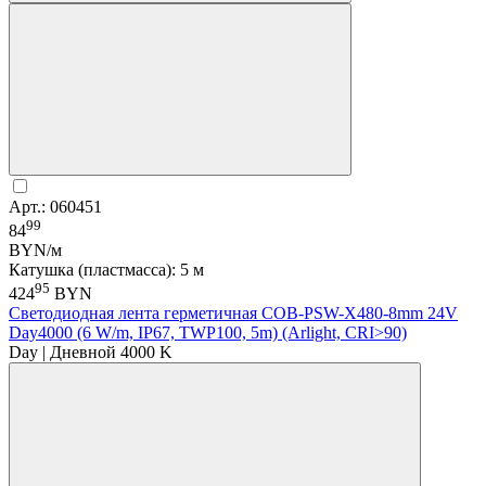
Арт.: 060451
99
84
BYN/м
Катушка (пластмасса): 5 м
95
424
BYN
Светодиодная лента герметичная COB-PSW-X480-8mm 24V
Day4000 (6 W/m, IP67, TWP100, 5m) (Arlight, CRI>90)
Day | Дневной 4000 K