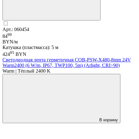
Арт.: 060454
99
84
BYN/м
Катушка (пластмасса): 5 м
95
424
BYN
Светодиодная лента герметичная COB-PSW-X480-8mm 24V
Warm2400 (6 W/m, IP67, TWP100, 5m) (Arlight, CRI>90)
Warm | Тёплый 2400 K
В корзину