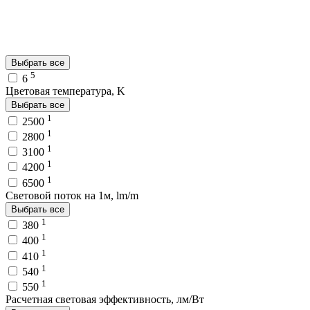
Выбрать все
5
6
Цветовая температура, K
Выбрать все
1
2500
1
2800
1
3100
1
4200
1
6500
Световой поток на 1м, lm/m
Выбрать все
1
380
1
400
1
410
1
540
1
550
Расчетная световая эффективность, лм/Вт