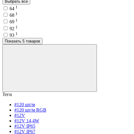
Выбрать все
1
64
1
68
1
69
1
92
1
93
Показать 5 товаров
Теги
#120 шт/м
#120 шт/м RGB
#12V
#12V 14,4W
#12V IP65
#12V IP67