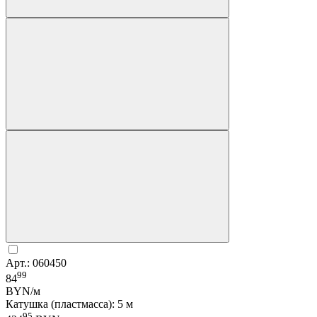
Арт.: 060450
99
84
BYN/м
Катушка (пластмасса): 5 м
95