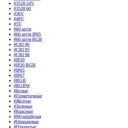
#3528 24V
#3528 60
#36V
#48V
#5V
#60 шт/м
#60 шт/м IP65
#60 шт/м RGB
#CRI 90
#CRI 95
#CRI 98
#IP20
#IP20 RGB
#IP65
#IP67
#RGB
#RGBW
#Белые
#Герметичные
#Желтые
#Зеленые
#Красные
#Мультибелая
#Оранжевые
#Открытые