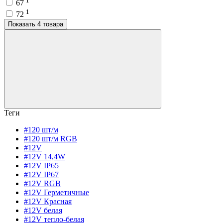
1
67
1
72
Показать 4 товара
Теги
#120 шт/м
#120 шт/м RGB
#12V
#12V 14,4W
#12V IP65
#12V IP67
#12V RGB
#12V Герметичные
#12V Красная
#12V белая
#12V тепло-белая