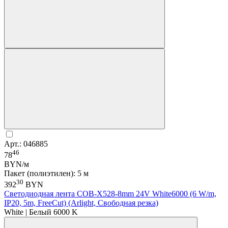
Арт.: 046885
46
78
BYN/м
Пакет (полиэтилен): 5 м
30
392
BYN
Светодиодная лента COB-X528-8mm 24V White6000 (6 W/m,
IP20, 5m, FreeCut) (Arlight, Свободная резка)
White | Белый 6000 K