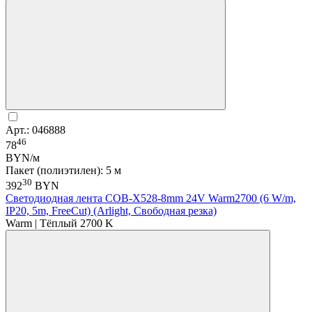
Арт.: 046888
46
78
BYN/м
Пакет (полиэтилен): 5 м
30
392
BYN
Светодиодная лента COB-X528-8mm 24V Warm2700 (6 W/m,
IP20, 5m, FreeCut) (Arlight, Свободная резка)
Warm | Тёплый 2700 K