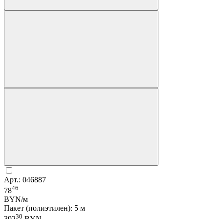
Арт.: 046887
46
78
BYN/м
Пакет (полиэтилен): 5 м
30