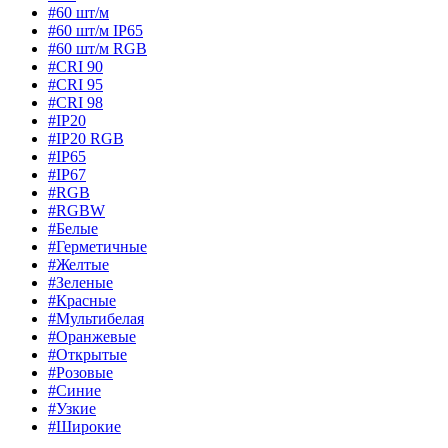
#60 шт/м
#60 шт/м IP65
#60 шт/м RGB
#CRI 90
#CRI 95
#CRI 98
#IP20
#IP20 RGB
#IP65
#IP67
#RGB
#RGBW
#Белые
#Герметичные
#Желтые
#Зеленые
#Красные
#Мультибелая
#Оранжевые
#Открытые
#Розовые
#Синие
#Узкие
#Широкие