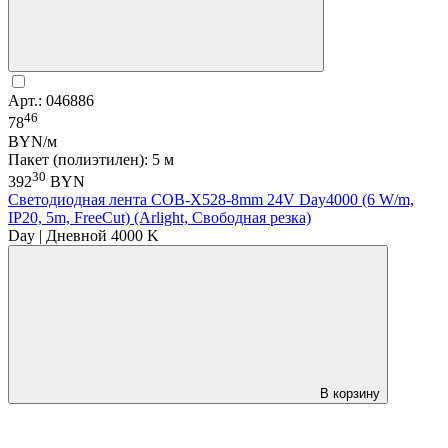
Арт.: 046886
46
78
BYN/м
Пакет (полиэтилен): 5 м
30
392
BYN
Светодиодная лента COB-X528-8mm 24V Day4000 (6 W/m,
IP20, 5m, FreeCut) (Arlight, Свободная резка)
Day | Дневной 4000 K
В корзину