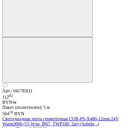
Арт.: 041783(1)
82
112
BYN/м
Пакет (полиэтилен): 5 м
10
564
BYN
Светодиодная лента герметичная COB-PS-X480-12mm 24V
Warm3000 (15 W/m, IP67, TWP100, 5m) (Arlight, -)