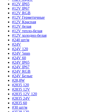
#12V IP65
#12V IP67
#12V RGB
#12V Герметичные
#12V Красная
#12V белая
#12V тепло-белая
#12V холодно-белая
#240 шт/м
#24V
#24V 120
#24V 5mm
#24V 60
#24V IP65
#24V IP67
#24V RGB
#24V Белые
#28,8W
#2835 120
#2835 12V
#2835 12V 120
#2835 24V
#2835 60
#30 шт/м
#3528 120