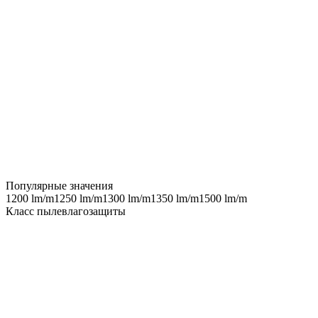
Популярные значения
1200 lm/m
1250 lm/m
1300 lm/m
1350 lm/m
1500 lm/m
Класс пылевлагозащиты