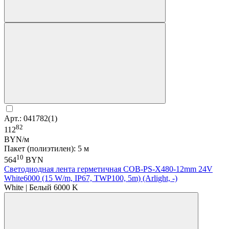
Арт.: 041782(1)
82
112
BYN/м
Пакет (полиэтилен): 5 м
10
564
BYN
Светодиодная лента герметичная COB-PS-X480-12mm 24V
White6000 (15 W/m, IP67, TWP100, 5m) (Arlight, -)
White | Белый 6000 K