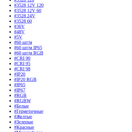
#3528 12V 120
#3528 12V 60
#3528 24V
#3528 60
#36V
#48V
#5V
#60 шт/м
#60 шт/м IP65
#60 шт/м RGB
#CRI 90
#CRI 95
#CRI 98
#IP20
#IP20 RGB
#IP65
#IP67
#RGB
#RGBW
#Белые
#Герметичные
#Желтые
#Зеленые
#Красные