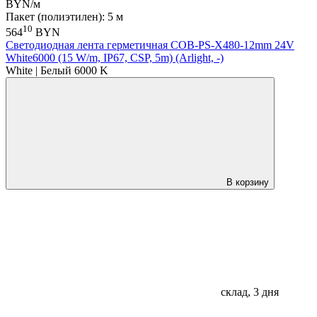
BYN/м
Пакет (полиэтилен): 5 м
10
564
BYN
Светодиодная лента герметичная COB-PS-X480-12mm 24V
White6000 (15 W/m, IP67, CSP, 5m) (Arlight, -)
White | Белый 6000 K
В корзину
склад, 3 дня