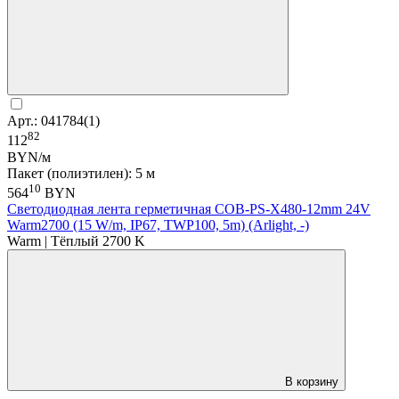
Арт.: 041784(1)
82
112
BYN/м
Пакет (полиэтилен): 5 м
10
564
BYN
Светодиодная лента герметичная COB-PS-X480-12mm 24V
Warm2700 (15 W/m, IP67, TWP100, 5m) (Arlight, -)
Warm | Тёплый 2700 K
В корзину